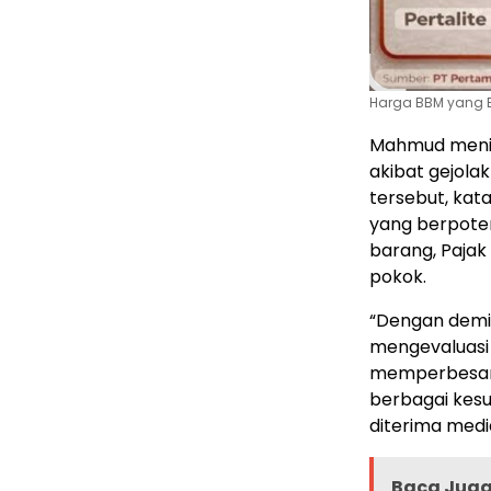
Harga BBM yang B
Mahmud menila
akibat gejola
tersebut, kat
yang berpoten
barang, Pajak
pokok.
“Dengan demi
mengevaluasi 
memperbesar 
berbagai kesu
diterima media
Baca Juga 