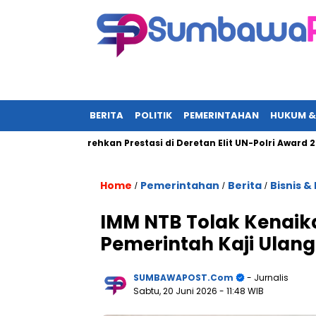
BERITA
POLITIK
PEMERINTAHAN
HUKUM &
l, Torehkan Prestasi di Deretan Elit UN-Polri Award 2025
W
Home
Pemerintahan
Berita
Bisnis &
/
/
/
IMM NTB Tolak Kenaik
Pemerintah Kaji Ulang
SUMBAWAPOST.com
- Jurnalis
Sabtu, 20 Juni 2026
- 11:48 WIB