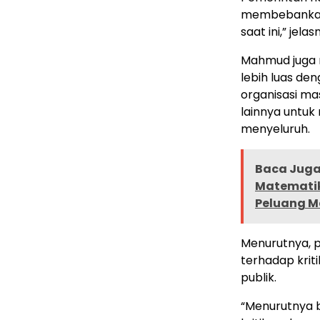
membebankan 
saat ini,” jelas
Mahmud juga 
lebih luas de
organisasi ma
lainnya untuk
menyeluruh.
Baca Juga 
Matematik
Peluang M
Menurutnya, p
terhadap krit
publik.
“Menurutnya b