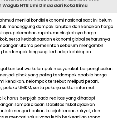
 Wagub NTB Umi Dinda dari Kota Bima
Mahmud menilai kondisi ekonomi nasional saat ini belum
ntuk menanggung dampak lanjutan dari kenaikan harga
utnya, pelemahan rupiah, meningkatnya harga
ok, serta ketidakpastian ekonomi global seharusnya
imbangan utama pemerintah sebelum mengambil
ng berdampak langsung terhadap kehidupan
ingatkan bahwa kelompok masyarakat berpenghasilan
enjadi pihak yang paling terdampak apabila harga
 kenaikan. Kelompok tersebut meliputi petani,
h, pelaku UMKM, serta pekerja sektor informal.
lik harus berpijak pada realitas yang dihadapi
ngan sampai alasan stabilitas fiskal dijadikan
ntuk mengorbankan kesejahteraan rakyat, dan
rus mencari solusi yang lebih berkeadilan tanpa