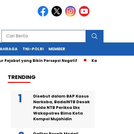
LAHRAGA
TNI-POLRI
MEMBER
ang Bikin Persepsi Negatif
Kapolda NTB Hadi Gunawan Kemba
TRENDING
Disebut dalam BAP Kasus
Narkoba, BadaiNTB Desak
Polda NTB Periksa Eks
Wakapolres Bima Kota
Kompol Mujahidin
Daftar Peraih Medali