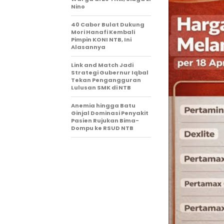
Nino
40 Cabor Bulat Dukung
Mori Hanafi Kembali
Pimpin KONI NTB, Ini
Alasannya
Link and Match Jadi
Strategi Gubernur Iqbal
Tekan Pengangguran
Lulusan SMK di NTB
Anemia hingga Batu
Ginjal Dominasi Penyakit
Pasien Rujukan Bima-
Dompu ke RSUD NTB