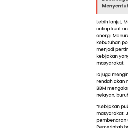
Menyentuh
Lebih lanjut, 
cukup kuat u
energi. Menur
kebutuhan pok
menjadi pert
kebijakan ya
masyarakat.
Ia juga meng
rendah akan m
BBM mengalami
nelayan, buru
“Kebijakan pub
masyarakat. Ja
pembenaran u
Pemerintah ha