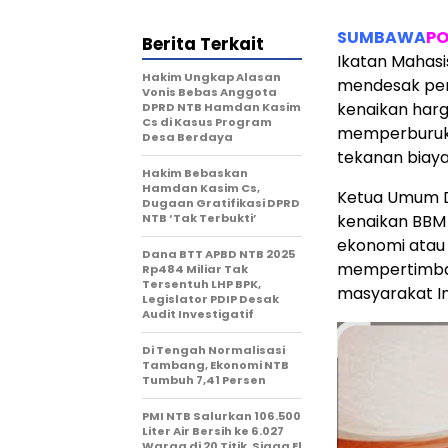
SUMBAWA
PO
Berita Terkait
Ikatan Mahas
Hakim Ungkap Alasan
mendesak pem
Vonis Bebas Anggota
kenaikan harg
DPRD NTB Hamdan Kasim
Cs di Kasus Program
memperburuk 
Desa Berdaya
tekanan biaya
Hakim Bebaskan
Hamdan Kasim Cs,
Ketua Umum D
Dugaan Gratifikasi DPRD
NTB ‘Tak Terbukti’
kenaikan BBM
ekonomi atau 
Dana BTT APBD NTB 2025
mempertimban
Rp484 Miliar Tak
Tersentuh LHP BPK,
masyarakat In
Legislator PDIP Desak
Audit Investigatif
Di Tengah Normalisasi
Tambang, Ekonomi NTB
Tumbuh 7,41 Persen
PMI NTB Salurkan 106.500
Liter Air Bersih ke 6.027
Warga di 20 Titik, Siaga El