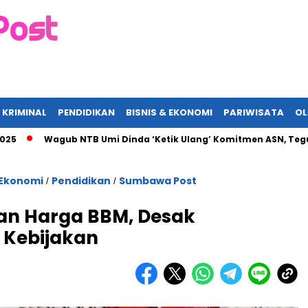
 KRIMINAL
PENDIDIKAN
BISNIS & EKONOMI
PARIWISATA
O
agub NTB Umi Dinda ‘Ketik Ulang’ Komitmen ASN, Tegur Pejabat y
 Ekonomi
Pendidikan
Sumbawa Post
/
/
an Harga BBM, Desak
 Kebijakan