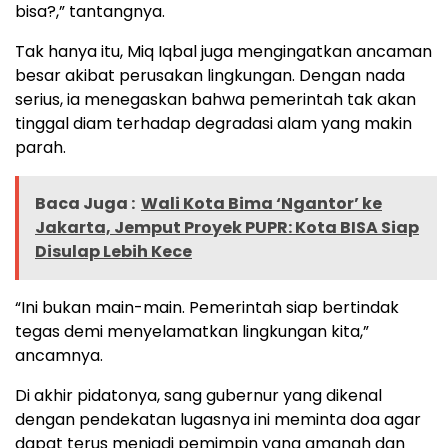
bisa?,” tantangnya.
Tak hanya itu, Miq Iqbal juga mengingatkan ancaman
besar akibat perusakan lingkungan. Dengan nada
serius, ia menegaskan bahwa pemerintah tak akan
tinggal diam terhadap degradasi alam yang makin
parah.
Baca Juga :
Wali Kota Bima ‘Ngantor’ ke
Jakarta, Jemput Proyek PUPR: Kota BISA Siap
Disulap Lebih Kece
“Ini bukan main-main. Pemerintah siap bertindak
tegas demi menyelamatkan lingkungan kita,”
ancamnya.
Di akhir pidatonya, sang gubernur yang dikenal
dengan pendekatan lugasnya ini meminta doa agar
dapat terus menjadi pemimpin yang amanah dan