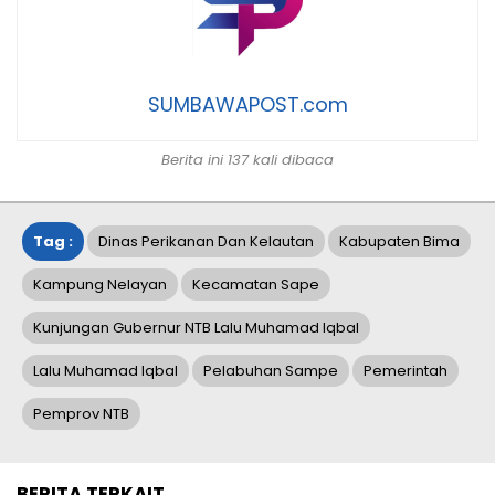
SUMBAWAPOST.com
Berita ini 137 kali dibaca
Tag :
Dinas Perikanan Dan Kelautan
Kabupaten Bima
Kampung Nelayan
Kecamatan Sape
Kunjungan Gubernur NTB Lalu Muhamad Iqbal
Lalu Muhamad Iqbal
Pelabuhan Sampe
Pemerintah
Pemprov NTB
BERITA TERKAIT