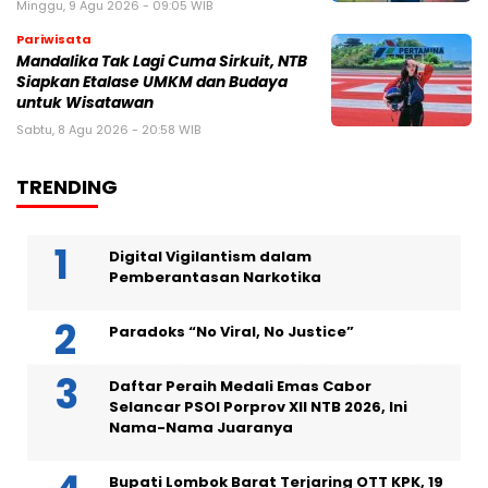
Minggu, 9 Agu 2026 - 09:05 WIB
Pariwisata
Mandalika Tak Lagi Cuma Sirkuit, NTB
Siapkan Etalase UMKM dan Budaya
untuk Wisatawan
Sabtu, 8 Agu 2026 - 20:58 WIB
TRENDING
Digital Vigilantism dalam
Pemberantasan Narkotika
Paradoks “No Viral, No Justice”
Daftar Peraih Medali Emas Cabor
Selancar PSOI Porprov XII NTB 2026, Ini
Nama-Nama Juaranya
Bupati Lombok Barat Terjaring OTT KPK, 19