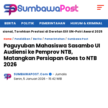
BERITA
POLITIK
PEMERINTAHAN
HUKUM & KRIMINAL
nal, Torehkan Prestasi di Deretan Elit UN-Polri Award 2025
/
/
/
/
Home
Pendidikan
Berita
Pemerintahan
Sumbawa Post
Paguyuban Mahasiswa Sasambo UI
Audiensi ke Pemprov NTB,
Matangkan Persiapan Goes to NTB
2026
SUMBAWAPOST.com
- Jurnalis
Senin, 5 Januari 2026
- 15:42 WIB