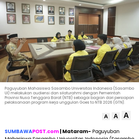
Paguyuban Mahasiswa Sasambo Universitas Indonesia (Sasambo
UI) melakukan audiensi dan silaturahmi dengan Pemerintah
Provinsi Nusa Tenggara Barat (NTB) sebagai bagian dari persiapan
pelaksanaan program kerja unggulan Goes to NTB 2026 (GTN).
A
A
A
SUMBAWA
POST.com
| Mataram-
Paguyuban
Mahasiswa Sasambo Universitas Indonesia (Sasambo