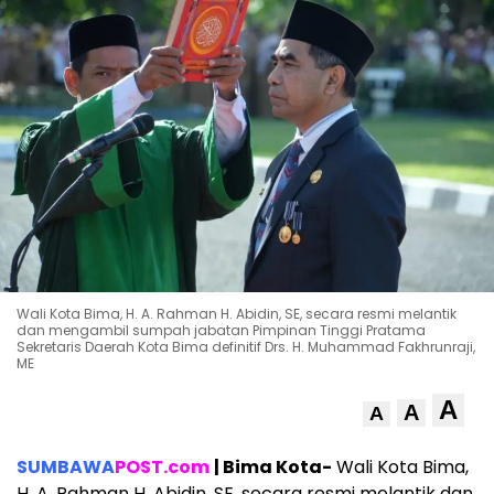
Wali Kota Bima, H. A. Rahman H. Abidin, SE, secara resmi melantik
dan mengambil sumpah jabatan Pimpinan Tinggi Pratama
Sekretaris Daerah Kota Bima definitif Drs. H. Muhammad Fakhrunraji,
ME
A
A
A
SUMBAWA
POST.com
| Bima Kota-
Wali Kota Bima,
H. A. Rahman H. Abidin, SE, secara resmi melantik dan