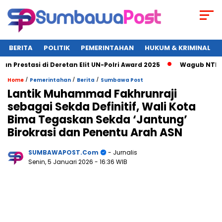
BERITA
POLITIK
PEMERINTAHAN
HUKUM & KRIMINAL
stasi di Deretan Elit UN-Polri Award 2025
Wagub NTB Umi Di
/
/
/
Home
Pemerintahan
Berita
Sumbawa Post
Lantik Muhammad Fakhrunraji
sebagai Sekda Definitif, Wali Kota
Bima Tegaskan Sekda ‘Jantung’
Birokrasi dan Penentu Arah ASN
SUMBAWAPOST.com
- Jurnalis
Senin, 5 Januari 2026
- 16:36 WIB