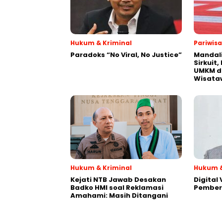
Hukum & Kriminal
Pariwis
Paradoks “No Viral, No Justice”
Mandali
Sirkuit
UMKM d
Wisata
Hukum & Kriminal
Hukum &
Kejati NTB Jawab Desakan
Digital
Badko HMI soal Reklamasi
Pember
Amahami: Masih Ditangani