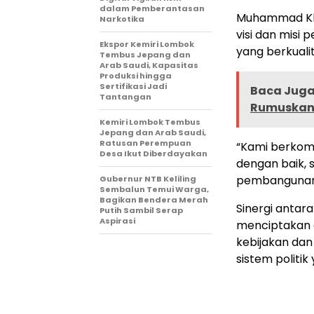
dalam Pemberantasan
Muhammad Kh
Narkotika
visi dan misi
Ekspor Kemiri Lombok
yang berkualit
Tembus Jepang dan
Arab Saudi, Kapasitas
Produksi hingga
Sertifikasi Jadi
Baca Juga 
Tantangan
Rumuskan 
Kemiri Lombok Tembus
Jepang dan Arab Saudi,
Ratusan Perempuan
“Kami berkom
Desa Ikut Diberdayakan
dengan baik, 
pembangunan 
Gubernur NTB Keliling
Sembalun Temui Warga,
Bagikan Bendera Merah
Sinergi antar
Putih Sambil Serap
Aspirasi
menciptakan e
kebijakan da
sistem politik