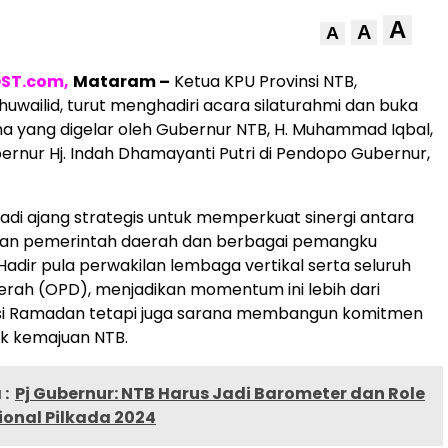
A
A
A
ST.com,
Mataram –
Ketua KPU Provinsi NTB,
ailid, turut menghadiri acara silaturahmi dan buka
 yang digelar oleh Gubernur NTB, H. Muhammad Iqbal,
ernur Hj. Indah Dhamayanti Putri di Pendopo Gubernur,
jadi ajang strategis untuk memperkuat sinergi antara
an pemerintah daerah dan berbagai pemangku
Hadir pula perwakilan lembaga vertikal serta seluruh
rah (OPD), menjadikan momentum ini lebih dari
isi Ramadan tetapi juga sarana membangun komitmen
k kemajuan NTB.
:
Pj Gubernur: NTB Harus Jadi Barometer dan Role
ional Pilkada 2024