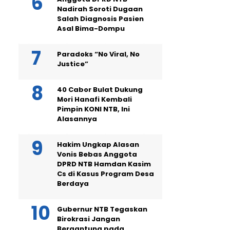
Nadirah Soroti Dugaan
Salah Diagnosis Pasien
Asal Bima-Dompu
Paradoks “No Viral, No
Justice”
40 Cabor Bulat Dukung
Mori Hanafi Kembali
Pimpin KONI NTB, Ini
Alasannya
Hakim Ungkap Alasan
Vonis Bebas Anggota
DPRD NTB Hamdan Kasim
Cs di Kasus Program Desa
Berdaya
Gubernur NTB Tegaskan
Birokrasi Jangan
Bergantung pada