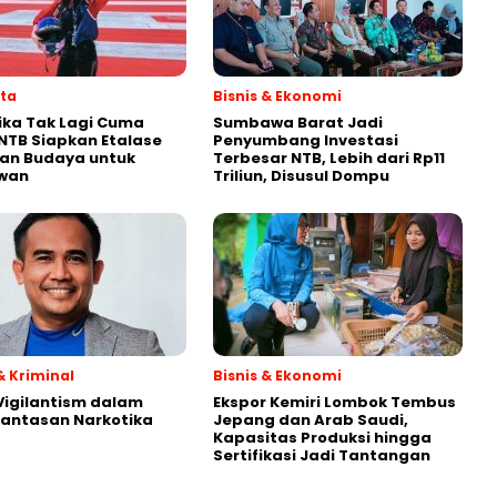
ata
Bisnis & Ekonomi
ka Tak Lagi Cuma
Sumbawa Barat Jadi
, NTB Siapkan Etalase
Penyumbang Investasi
an Budaya untuk
Terbesar NTB, Lebih dari Rp11
wan
Triliun, Disusul Dompu
 Kriminal
Bisnis & Ekonomi
 Vigilantism dalam
Ekspor Kemiri Lombok Tembus
antasan Narkotika
Jepang dan Arab Saudi,
Kapasitas Produksi hingga
Sertifikasi Jadi Tantangan