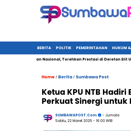
BERITA
POLITIK
PEMERINTAHAN
HUKUM &
adi Sorotan Nasional, Torehkan Prestasi di Deretan Elit UN-Polr
Home
Berita
Sumbawa Post
/
/
Ketua KPU NTB Hadiri
Perkuat Sinergi untuk
SUMBAWAPOST.com
- Jurnalis
Sabtu, 22 Maret 2025
- 16:00 WIB