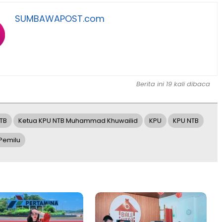
SUMBAWAPOST.com
Berita ini 19 kali dibaca
TB
Ketua KPU NTB Muhammad Khuwailid
KPU
KPU NTB
Pemilu