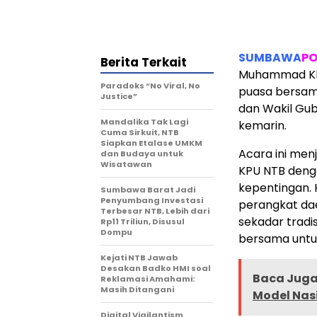
SUMBAWA
PO
Berita Terkait
Muhammad Khuw
Paradoks “No Viral, No
puasa bersama
Justice”
dan Wakil Gub
Mandalika Tak Lagi
kemarin.
Cuma Sirkuit, NTB
Siapkan Etalase UMKM
Acara ini men
dan Budaya untuk
Wisatawan
KPU NTB deng
kepentingan. 
Sumbawa Barat Jadi
Penyumbang Investasi
perangkat dae
Terbesar NTB, Lebih dari
sekadar trad
Rp11 Triliun, Disusul
Dompu
bersama untu
Kejati NTB Jawab
Desakan Badko HMI soal
Baca Juga 
Reklamasi Amahami:
Masih Ditangani
Model Nas
Digital Vigilantism