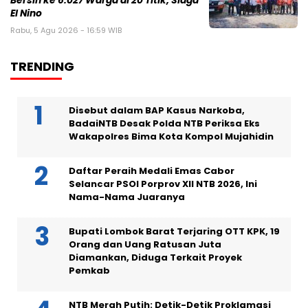
Bersih ke 6.027 Warga di 20 Titik, Siaga
El Nino
Rabu, 5 Agu 2026 - 16:59 WIB
TRENDING
Disebut dalam BAP Kasus Narkoba,
BadaiNTB Desak Polda NTB Periksa Eks
Wakapolres Bima Kota Kompol Mujahidin
Daftar Peraih Medali Emas Cabor
Selancar PSOI Porprov XII NTB 2026, Ini
Nama-Nama Juaranya
Bupati Lombok Barat Terjaring OTT KPK, 19
Orang dan Uang Ratusan Juta
Diamankan, Diduga Terkait Proyek
Pemkab
NTB Merah Putih: Detik-Detik Proklamasi