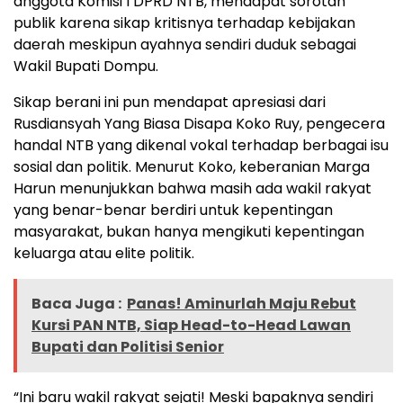
anggota Komisi I DPRD NTB, mendapat sorotan
publik karena sikap kritisnya terhadap kebijakan
daerah meskipun ayahnya sendiri duduk sebagai
Wakil Bupati Dompu.
Sikap berani ini pun mendapat apresiasi dari
Rusdiansyah Yang Biasa Disapa Koko Ruy, pengecera
handal NTB yang dikenal vokal terhadap berbagai isu
sosial dan politik. Menurut Koko, keberanian Marga
Harun menunjukkan bahwa masih ada wakil rakyat
yang benar-benar berdiri untuk kepentingan
masyarakat, bukan hanya mengikuti kepentingan
keluarga atau elite politik.
Baca Juga :
Panas! Aminurlah Maju Rebut
Kursi PAN NTB, Siap Head-to-Head Lawan
Bupati dan Politisi Senior
“Ini baru wakil rakyat sejati! Meski bapaknya sendiri