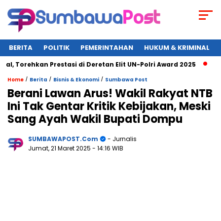
BERITA
POLITIK
PEMERINTAHAN
HUKUM & KRIMINAL
kan Prestasi di Deretan Elit UN-Polri Award 2025
Wagub NTB
/
/
/
Home
Berita
Bisnis & Ekonomi
Sumbawa Post
Berani Lawan Arus! Wakil Rakyat NTB
Ini Tak Gentar Kritik Kebijakan, Meski
Sang Ayah Wakil Bupati Dompu
SUMBAWAPOST.com
- Jurnalis
Jumat, 21 Maret 2025
- 14:16 WIB