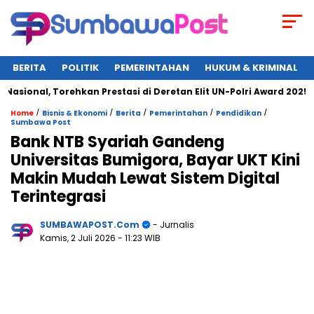
BERITA
POLITIK
PEMERINTAHAN
HUKUM & KRIMINAL
al, Torehkan Prestasi di Deretan Elit UN-Polri Award 2025
/
/
/
/
/
Home
Bisnis & Ekonomi
Berita
Pemerintahan
Pendidikan
Sumbawa Post
Bank NTB Syariah Gandeng
Universitas Bumigora, Bayar UKT Kini
Makin Mudah Lewat Sistem Digital
Terintegrasi
SUMBAWAPOST.com
- Jurnalis
Kamis, 2 Juli 2026
- 11:23 WIB