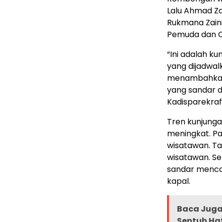
Lalu Ahmad Za
Rukmana Zaini
Pemuda dan O
“Ini adalah ku
yang dijadwalk
menambahkan 5 
yang sandar d
Kadisparekra
Tren kunjunga
meningkat. Pa
wisatawan. Ta
wisatawan. Se
sandar menca
kapal.
Baca Juga 
Sentuh Ha