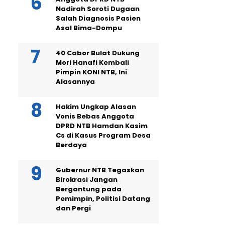
Nadirah Soroti Dugaan
Salah Diagnosis Pasien
Asal Bima-Dompu
40 Cabor Bulat Dukung
Mori Hanafi Kembali
Pimpin KONI NTB, Ini
Alasannya
Hakim Ungkap Alasan
Vonis Bebas Anggota
DPRD NTB Hamdan Kasim
Cs di Kasus Program Desa
Berdaya
Gubernur NTB Tegaskan
Birokrasi Jangan
Bergantung pada
Pemimpin, Politisi Datang
dan Pergi