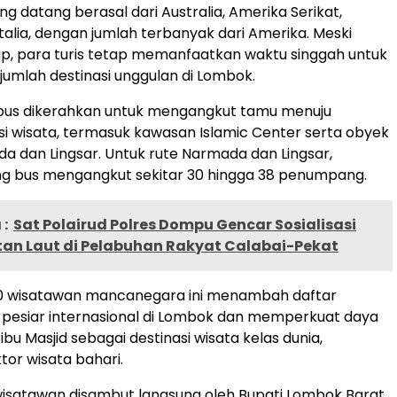
g datang berasal dari Australia, Amerika Serikat,
Italia, dengan jumlah terbanyak dari Amerika. Meski
p, para turis tetap memanfaatkan waktu singgah untuk
ejumlah destinasi unggulan di Lombok.
bus dikerahkan untuk mengangkut tamu menuju
si wisata, termasuk kawasan Islamic Center serta obyek
a dan Lingsar. Untuk rute Narmada dan Lingsar,
g bus mengangkut sekitar 30 hingga 38 penumpang.
:
Sat Polairud Polres Dompu Gencar Sosialisasi
an Laut di Pelabuhan Rakyat Calabai-Pekat
0 wisatawan mancanegara ini menambah daftar
 pesiar internasional di Lombok dan memperkuat daya
ribu Masjid sebagai destinasi wisata kelas dunia,
tor wisata bahari.
satawan disambut langsung oleh Bupati Lombok Barat