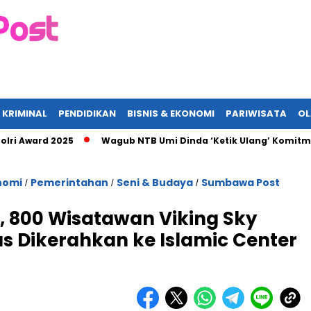
 KRIMINAL
PENDIDIKAN
BISNIS & EKONOMI
PARIWISATA
O
d 2025
Wagub NTB Umi Dinda ‘Ketik Ulang’ Komitmen ASN, Te
nomi
Pemerintahan
Seni & Budaya
Sumbawa Post
/
/
/
 800 Wisatawan Viking Sky
us Dikerahkan ke Islamic Center