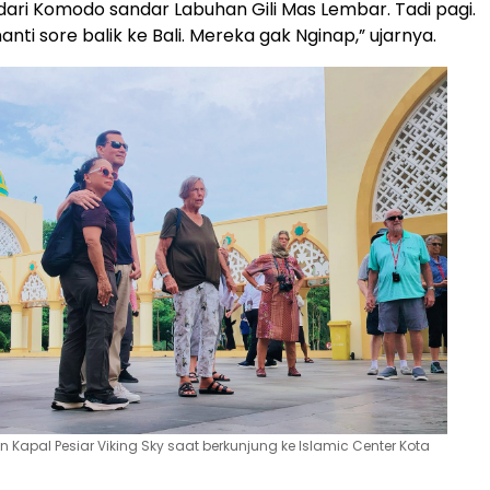
 dari Komodo sandar Labuhan Gili Mas Lembar. Tadi pagi.
ti sore balik ke Bali. Mereka gak Nginap,” ujarnya.
n Kapal Pesiar Viking Sky saat berkunjung ke Islamic Center Kota