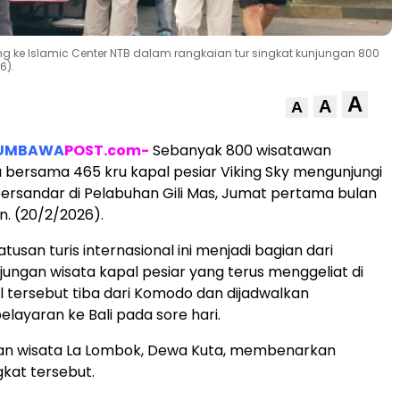
ng ke Islamic Center NTB dalam rangkaian tur singkat kunjungan 800
6).
A
A
A
UMBAWA
POST.com-
Sebanyak 800 wisatawan
bersama 465 kru kapal pesiar Viking Sky mengunjungi
rsandar di Pelabuhan Gili Mas, Jumat pertama bulan
. (20/2/2026).
usan turis internasional ini menjadi bagian dari
jungan wisata kapal pesiar yang terus menggeliat di
 tersebut tiba dari Komodo dan dijadwalkan
elayaran ke Bali pada sore hari.
an wisata La Lombok, Dewa Kuta, membenarkan
gkat tersebut.