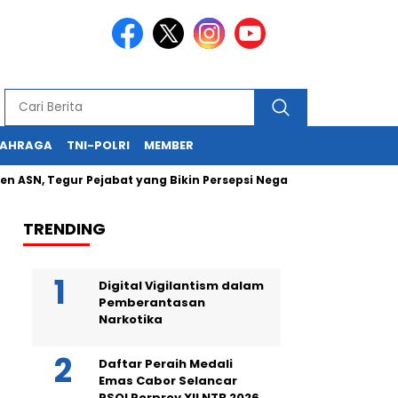
LAHRAGA
TNI-POLRI
MEMBER
gur Pejabat yang Bikin Persepsi Negatif
Kapolda NTB Hadi 
TRENDING
Digital Vigilantism dalam
Pemberantasan
Narkotika
Daftar Peraih Medali
Emas Cabor Selancar
PSOI Porprov XII NTB 2026,