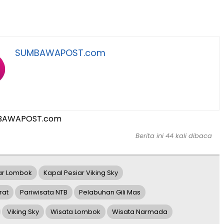
SUMBAWAPOST.com
BAWAPOST.com
Berita ini 44 kali dibaca
ar Lombok
Kapal Pesiar Viking Sky
rat
Pariwisata NTB
Pelabuhan Gili Mas
Viking Sky
Wisata Lombok
Wisata Narmada