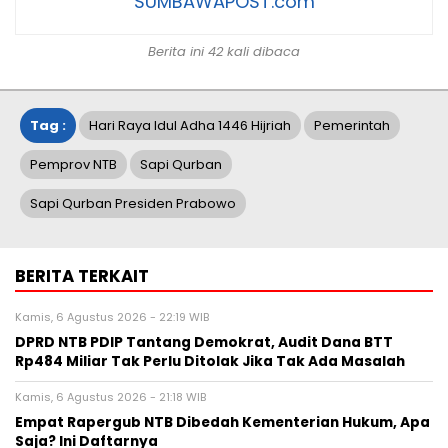
SUMBAWAPOST.com
Berita ini 42 kali dibaca
Tag :
Hari Raya Idul Adha 1446 Hijriah
Pemerintah
Pemprov NTB
Sapi Qurban
Sapi Qurban Presiden Prabowo
BERITA TERKAIT
Kamis, 6 Agustus 2026 - 22:19 WIB
DPRD NTB PDIP Tantang Demokrat, Audit Dana BTT
Rp484 Miliar Tak Perlu Ditolak Jika Tak Ada Masalah
Kamis, 6 Agustus 2026 - 21:18 WIB
Empat Rapergub NTB Dibedah Kementerian Hukum, Apa
Saja? Ini Daftarnya