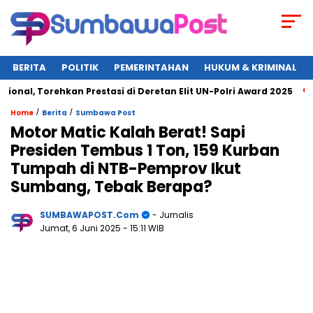
BERITA
POLITIK
PEMERINTAHAN
HUKUM & KRIMINAL
l, Torehkan Prestasi di Deretan Elit UN-Polri Award 2025
W
/
/
Home
Berita
Sumbawa Post
Motor Matic Kalah Berat! Sapi
Presiden Tembus 1 Ton, 159 Kurban
Tumpah di NTB-Pemprov Ikut
Sumbang, Tebak Berapa?
SUMBAWAPOST.com
- Jurnalis
Jumat, 6 Juni 2025
- 15:11 WIB