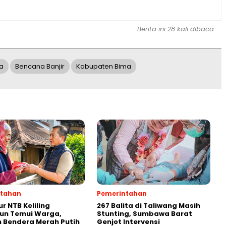
Berita ini 28 kali dibaca
ma
Bencana Banjir
Kabupaten Bima
ntahan
Pemerintahan
r NTB Keliling
267 Balita di Taliwang Masih
un Temui Warga,
Stunting, Sumbawa Barat
 Bendera Merah Putih
Genjot Intervensi