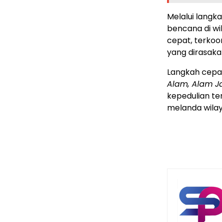
Melalui langk
bencana di wi
cepat, terkoo
yang dirasak
Langkah cepat
Alam, Alam Ja
kepedulian t
melanda wila