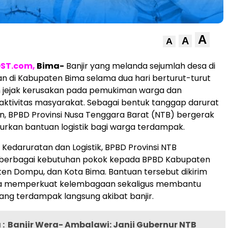
A
A
A
ST.com,
Bima-
Banjir yang melanda sejumlah desa di
 di Kabupaten Bima selama dua hari berturut-turut
 jejak kerusakan pada pemukiman warga dan
ktivitas masyarakat. Sebagai bentuk tanggap darurat
n, BPBD Provinsi Nusa Tenggara Barat (NTB) bergerak
rkan bantuan logistik bagi warga terdampak.
 Kedaruratan dan Logistik, BPBD Provinsi NTB
berbagai kebutuhan pokok kepada BPBD Kabupaten
en Dompu, dan Kota Bima. Bantuan tersebut dikirim
a memperkuat kelembagaan sekaligus membantu
ng terdampak langsung akibat banjir.
:
Banjir Wera- Ambalawi: Janji Gubernur NTB