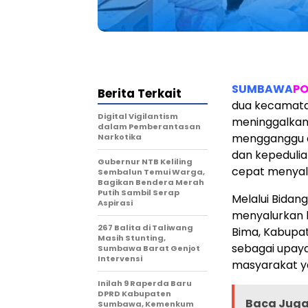
SUMBAWA
PO
Berita Terkait
dua kecamatan
Digital Vigilantism
meninggalkan
dalam Pemberantasan
mengganggu a
Narkotika
dan kepedulia
Gubernur NTB Keliling
cepat menyalu
Sembalun Temui Warga,
Bagikan Bendera Merah
Putih Sambil Serap
Melalui Bidang
Aspirasi
menyalurkan 
267 Balita di Taliwang
Bima, Kabupat
Masih Stunting,
sebagai upay
Sumbawa Barat Genjot
Intervensi
masyarakat ya
Inilah 9 Raperda Baru
DPRD Kabupaten
Baca Juga 
Sumbawa, Kemenkum