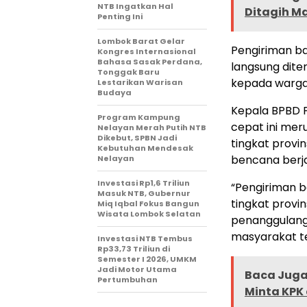
NTB Ingatkan Hal
Ditagih M
Penting Ini
Lombok Barat Gelar
Pengiriman ba
Kongres Internasional
Bahasa Sasak Perdana,
langsung dite
Tonggak Baru
kepada warg
Lestarikan Warisan
Budaya
Kepala BPBD 
Program Kampung
cepat ini mer
Nelayan Merah Putih NTB
Dikebut, SPBN Jadi
tingkat prov
Kebutuhan Mendesak
bencana berjal
Nelayan
Investasi Rp1,6 Triliun
“Pengiriman b
Masuk NTB, Gubernur
tingkat prov
Miq Iqbal Fokus Bangun
Wisata Lombok Selatan
penanggulang
masyarakat te
Investasi NTB Tembus
Rp33,73 Triliun di
Semester I 2026, UMKM
Jadi Motor Utama
Baca Juga 
Pertumbuhan
Minta KPK