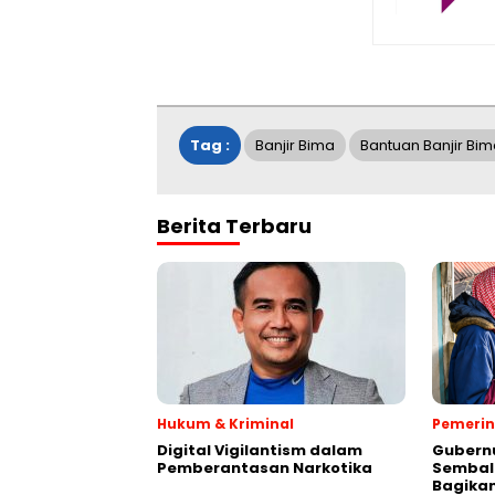
Tag :
Banjir Bima
Bantuan Banjir Bi
Berita Terbaru
Hukum & Kriminal
Pemeri
Digital Vigilantism dalam
Gubernu
Pemberantasan Narkotika
Sembal
Bagikan