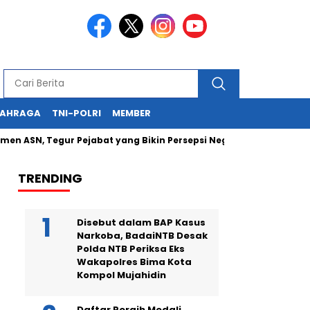
LAHRAGA
TNI-POLRI
MEMBER
N, Tegur Pejabat yang Bikin Persepsi Negatif
Kapolda NTB 
TRENDING
Disebut dalam BAP Kasus
Narkoba, BadaiNTB Desak
Polda NTB Periksa Eks
Wakapolres Bima Kota
Kompol Mujahidin
Daftar Peraih Medali