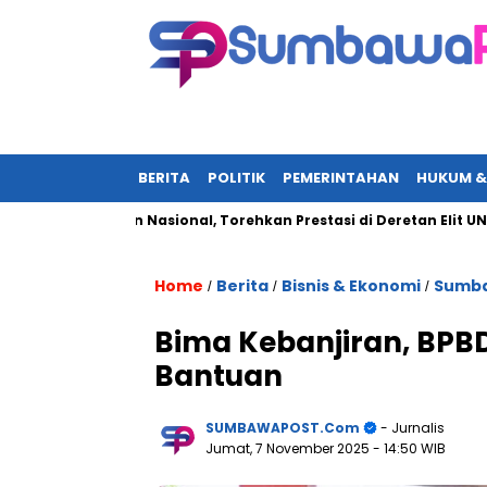
BERITA
POLITIK
PEMERINTAHAN
HUKUM &
di Sorotan Nasional, Torehkan Prestasi di Deretan Elit UN-Polri
Home
Berita
Bisnis & Ekonomi
Sumba
/
/
/
Bima Kebanjiran, BPBD
Bantuan
SUMBAWAPOST.com
- Jurnalis
Jumat, 7 November 2025
- 14:50 WIB