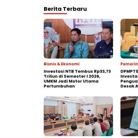
Berita Terbaru
Bisnis & Ekonomi
Pemeri
Investasi NTB Tembus Rp33,73
DPMPTS
Triliun di Semester I 2026,
Investas
UMKM Jadi Motor Utama
Penguas
Pertumbuhan
Desak A