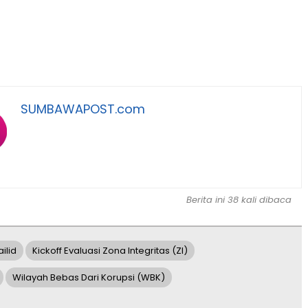
SUMBAWAPOST.com
Berita ini 38 kali dibaca
ilid
Kickoff Evaluasi Zona Integritas (ZI)
Wilayah Bebas Dari Korupsi (WBK)