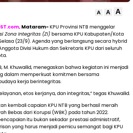
A
A
A
ST.com,
Mataram-
KPU Provinsi NTB menggelar
si Zona Integritas (ZI)
bersama KPU Kabupaten/Kota
elasa (23/9). Agenda yang berlangsung secara hybrid
eh Anggota Divisi Hukum dan Sekretaris KPU dari seluruh
ta.
, M. Khuwailid, menegaskan bahwa kegiatan ini menjadi
ing dalam memperkuat komitmen bersama
daya kerja berintegritas.
layanan, etos kerjanya, dan integritas,” tegas Khuwailid.
an kembali capaian KPU NTB yang berhasil meraih
yah Bebas dari Korupsi (WBK) pada tahun 2022.
encapaian itu bukan sekadar prestasi administratif,
risan yang harus menjadi pemicu semangat bagi KPU