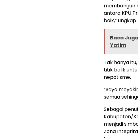
membangun rua
antara KPU P
baik,” ungkap I
Baca Juga 
Yatim
Tak hanya itu
titik balik un
nepotisme.
“Saya meyakini
semua sehing
Sebagai penut
Kabupaten/Ko
menjadi simb
Zona Integrit