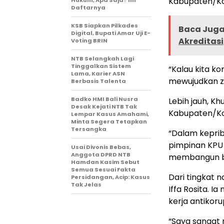
Kabupaten/Ko
Hukum, Apa Saja? Ini
Daftarnya
KSB Siapkan Pilkades
Baca Juga 
Digital, Bupati Amar Uji E-
Akreditas
Voting BRIN
NTB Selangkah Lagi
Tinggalkan Sistem
“Kalau kita k
Lama, Karier ASN
mewujudkan zo
Berbasis Talenta
Badko HMI Bali Nusra
Lebih jauh, K
Desak Kejati NTB Tak
Kabupaten/Kot
Lempar Kasus Amahami,
Minta Segera Tetapkan
Tersangka
“Dalam kepriba
pimpinan KPU
Usai Divonis Bebas,
Anggota DPRD NTB
membangun bu
Hamdan Kasim Sebut
Semua Sesuai Fakta
Dari tingkat n
Persidangan, Acip: Kasus
Tak Jelas
Iffa Rosita. 
kerja antikoru
“Saya sangat 