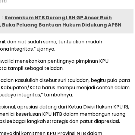
ta.
:
Kemenkum NTB Dorong LBH GP Ansor Raih
i, Buka Peluang Bantuan Hukum Didukung APBN
omit dan niat sudah sama, tentu akan mudah
na integritas,” ujarnya.
huwailid menekankan pentingnya pimpinan KPU
a tampil sebagai teladan.
dian Rasulullah disebut suri tauladan, begitu pula para
 Kabupaten/Kota harus mampu menjadi contoh dalam
daya integritas,” tambahnya.
asional, apresiasi datang dari Ketua Divisi Hukum KPU RI,
Ia menilai keseriusan KPU NTB dalam membangun ruang
psi sebagai langkah strategis dan patut diapresiasi.
meyakini komitmen KPU Provinsi NTB dalam