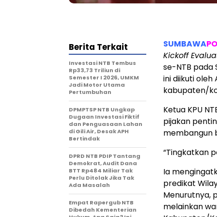
SUMBAWA
PO
Berita Terkait
Kickoff Evalua
Investasi NTB Tembus
se-NTB pada S
Rp33,73 Triliun di
ini diikuti ol
Semester I 2026, UMKM
Jadi Motor Utama
kabupaten/ko
Pertumbuhan
Ketua KPU NTB
DPMPTSP NTB Ungkap
Dugaan Investasi Fiktif
pijakan pent
dan Penguasaan Lahan
di Gili Air, Desak APH
membangun bu
Bertindak
“Tingkatkan pe
DPRD NTB PDIP Tantang
Demokrat, Audit Dana
Ia mengingatk
BTT Rp484 Miliar Tak
Perlu Ditolak Jika Tak
predikat Wila
Ada Masalah
Menurutnya, p
Empat Rapergub NTB
melainkan wa
Dibedah Kementerian