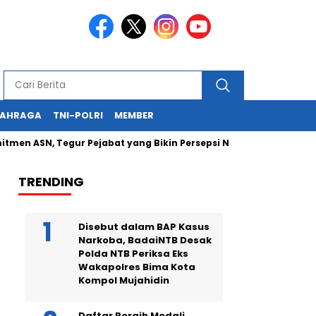
LAHRAGA
TNI-POLRI
MEMBER
ASN, Tegur Pejabat yang Bikin Persepsi Negatif
Kapolda NT
TRENDING
Disebut dalam BAP Kasus
Narkoba, BadaiNTB Desak
Polda NTB Periksa Eks
Wakapolres Bima Kota
Kompol Mujahidin
Daftar Peraih Medali