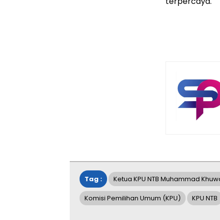
terpercaya.
Tag :
Ketua KPU NTB Muhammad Khuwa
Komisi Pemilihan Umum (KPU)
KPU NTB