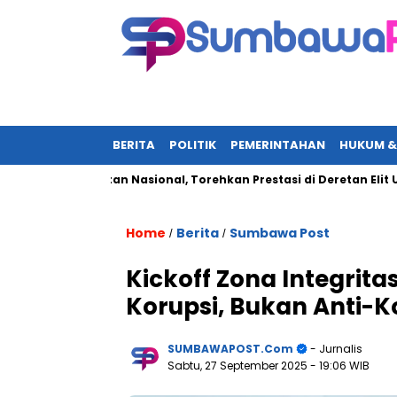
BERITA
POLITIK
PEMERINTAHAN
HUKUM &
Jadi Sorotan Nasional, Torehkan Prestasi di Deretan Elit UN-Po
Home
Berita
Sumbawa Post
/
/
Kickoff Zona Integrita
Korupsi, Bukan Anti-K
SUMBAWAPOST.com
- Jurnalis
Sabtu, 27 September 2025
- 19:06 WIB