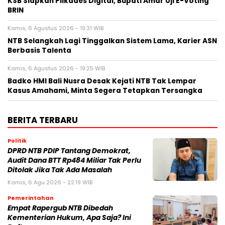
KSB Siapkan Pilkades Digital, Bupati Amar Uji E-Voting
BRIN
Kamis, 6 Agustus 2026 - 19:31 WIB
NTB Selangkah Lagi Tinggalkan Sistem Lama, Karier ASN
Berbasis Talenta
Kamis, 6 Agustus 2026 - 19:25 WIB
Badko HMI Bali Nusra Desak Kejati NTB Tak Lempar
Kasus Amahami, Minta Segera Tetapkan Tersangka
BERITA TERBARU
Politik
DPRD NTB PDIP Tantang Demokrat,
Audit Dana BTT Rp484 Miliar Tak Perlu
Ditolak Jika Tak Ada Masalah
Kamis, 6 Agu 2026 - 22:19 WIB
Pemerintahan
Empat Rapergub NTB Dibedah
Kementerian Hukum, Apa Saja? Ini