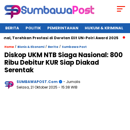
BERITA
POLITIK
PEMERINTAHAN
HUKUM & KRIMINAL
 Torehkan Prestasi di Deretan Elit UN-Polri Award 2025
Wag
/
/
/
Home
Bisnis & Ekonomi
Berita
Sumbawa Post
Diskop UKM NTB Siaga Nasional: 800
Ribu Debitur KUR Siap Diakad
Serentak
SUMBAWAPOST.com
- Jurnalis
Selasa, 21 Oktober 2025
- 15:38 WIB